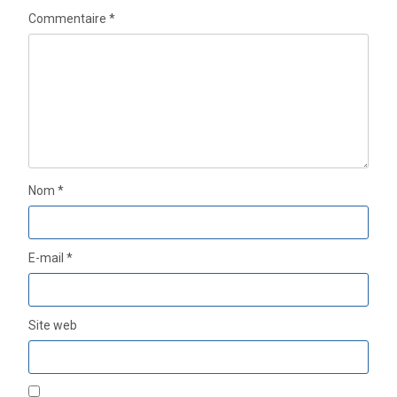
Commentaire
*
Nom
*
E-mail
*
Site web
CERTIFICAT EN DRIOT MINIER ET DES
HYDROCARBURES EN AFRIQUE