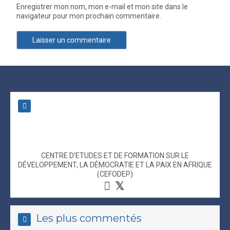
1 minute
Enregistrer mon nom, mon e-mail et mon site dans le
navigateur pour mon prochain commentaire.
Marketing politique
2 minutes
étude pilote sur les PDI au Cameroun
CENTRE D’ETUDES ET DE FORMATION SUR LE
DÉVELOPPEMENT, LA DÉMOCRATIE ET LA PAIX EN AFRIQUE
(CEFODEP)
Enquêtes et sondages d’opinion
2 minutes
Les plus commentés