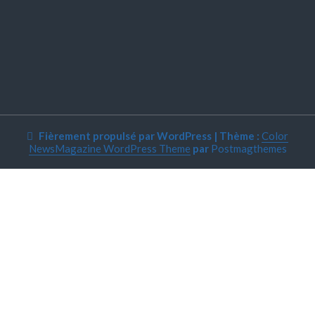
Fièrement propulsé par WordPress
|
Thème :
Color
NewsMagazine WordPress Theme
par
Postmagthemes