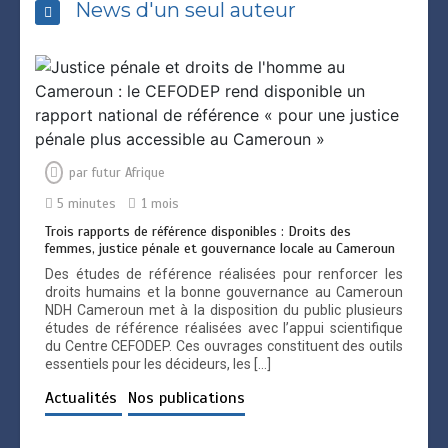
News d'un seul auteur
2 minutes
CERTIFICAT EN DRIOT MINIER ET DES
HYDROCARBURES EN AFRIQUE
1 minute
par
futur Afrique
5 minutes
1 mois
Trois rapports de référence disponibles : Droits des
femmes, justice pénale et gouvernance locale au Cameroun
Marketing politique
Des études de référence réalisées pour renforcer les
2 minutes
droits humains et la bonne gouvernance au Cameroun
NDH Cameroun met à la disposition du public plusieurs
études de référence réalisées avec l’appui scientifique
du Centre CEFODEP. Ces ouvrages constituent des outils
essentiels pour les décideurs, les […]
Actualités
Nos publications