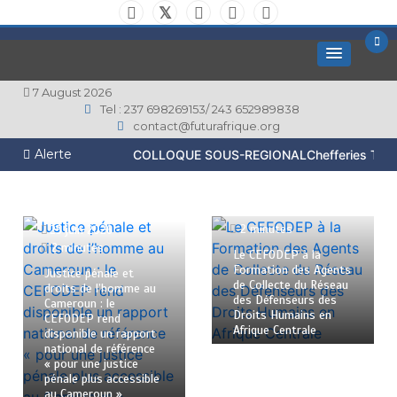
Aller
au
contenu
CENTRE D’ETUDES ET DE FORMATION
7 August 2026
SUR LE DÉVELOPPEMENT, LA
Tel : 237 698269153/ 243 652989838
contact@futurafrique.org
DÉMOCRATIE ET LA PAIX EN AFRIQUE
Alerte
COLLOQUE SOUS-REGIONALChefferies Tradition
(CEFODEP)
23 mai 2026
2 minutes
25 juin 2026
2 minutes
Le CEFODEP à la
Formation des Agents
Justice pénale et
de Collecte du Réseau
droits de l’homme au
des Défenseurs des
Cameroun : le
Droits Humains en
CEFODEP rend
Afrique Centrale
disponible un rapport
national de référence
« pour une justice
pénale plus accessible
au Cameroun »